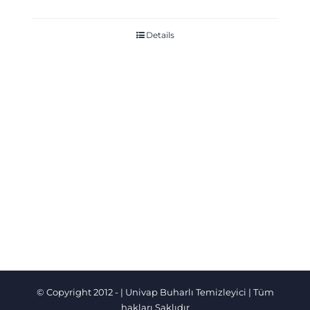
Details
© Copyright 2012 -
|
Univap Buharlı Temizleyici
| Tüm
hakları Saklıdır