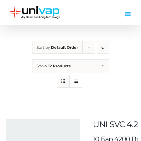
Skip
to
content
Sort by
Default Order
Show
12 Products
UNI SVC 4.2
10 Бар 4200 Вт