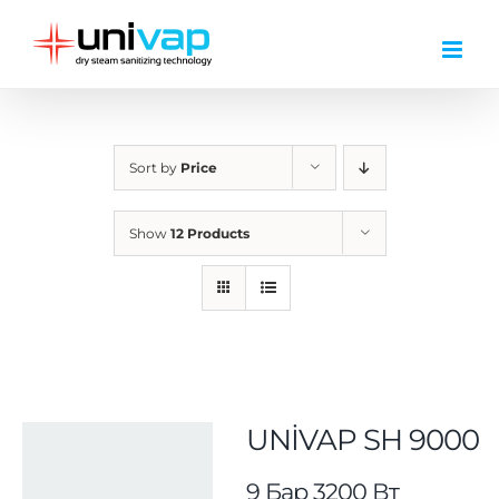
Skip
to
content
Sort by
Price
Show
12 Products
UNİVAP SH 9000
9 Бар 3200 Вт