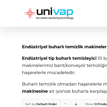
Skip
to
content
Endüstriyel buharlı temizlik makineler
Endüstriyel tip buharlı temizleyici
10 b
makinelerimiz bant/konveyör temizliği
haşerelerle mücadeledir.
Buharlı temizlik olmadan haşerelerle 
makinesine
ait iyonize buharla karşılaş
Sort by
Default Order
Show
12 Produ