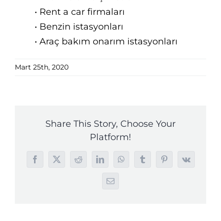
• Rent a car firmaları
• Benzin istasyonları
• Araç bakım onarım istasyonları
Mart 25th, 2020
Share This Story, Choose Your
Platform!
Facebook
X
Reddit
LinkedIn
WhatsApp
Tumblr
Pinterest
Vk
E-
posta